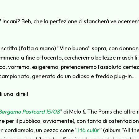
” Incani? Beh, che la perfezione ci stancherà velocem
a scritta (fatta a mano) “Vino buono” sopra, con donnone
meno a fine ottocento, cercheremo bellezze maschili e
sica, vorremo, esigeremo, pretenderemo l’assoluta certe
o, campionato, generato da un odioso e freddo plug-in…
 una, direi!
Bergamo Postcard 15/08
” di Melo & The Poms che altro 
ne per il pubblico, ovviamente), con tanto di ostentazi
 ricordiamolo, un pezzo come “
I tò culùr
” (album “All t