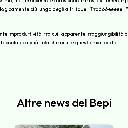
ssima, ma terribilmente affascinante e assolutamente pr
illogicamente più lungo degli altri (quel “Próóóóeeee
te improduttività, tra cui l’apparente irraggiungibilità q
 tecnologica può solo che acuire questa mia apatia.
Altre news del Bepi