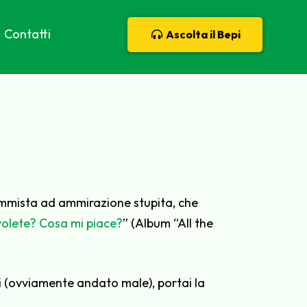
Contatti
Ascolta il Bepi
ammista ad ammirazione stupita, che
olete? Cosa mi piace?
” (Album “All the
i (ovviamente andato male), portai la