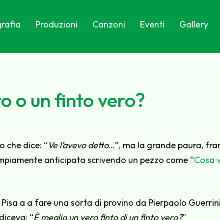
rafia
Produzioni
Canzoni
Eventi
Gallery
o o un finto vero?
o che dice: “
Ve l’avevo detto
…”, ma la grande paura, fr
vo ampiamente anticipata scrivendo un pezzo come “
Cosa v
isa a a fare una sorta di provino da Pierpaolo Guerrin
diceva: “
È meglio un vero finto di un finto vero?
”