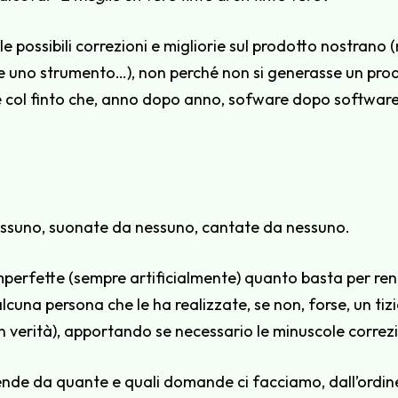
ille possibili correzioni e migliorie sul prodotto nostran
te uno strumento…), non perché non si generasse un pro
ine col finto che, anno dopo anno, sofware dopo software
nessuno, suonate da nessuno, cantate da nessuno.
mperfette (sempre artificialmente) quanto basta per ren
cuna persona che le ha realizzate, se non, forse, un ti
in verità), apportando se necessario le minuscole correzi
pende da quante e quali domande ci facciamo, dall’ordine