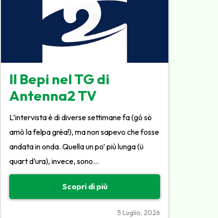
Il Bepi nel TG di
Antenna2 TV
L’intervista è di diverse settimane fa (gó sö
amò la felpa gréa!), ma non sapevo che fosse
andata in onda. Quella un po’ più lunga (ü
quart d’ura), invece, sono…
Scopri di più
5 Luglio, 2026