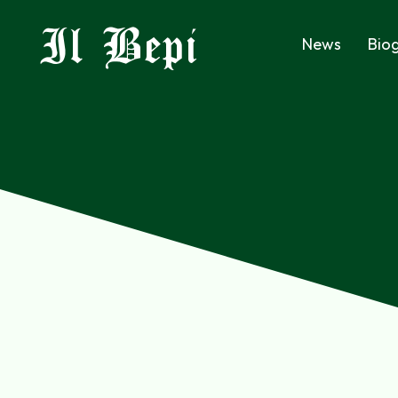
Il Bepi
News
Biog