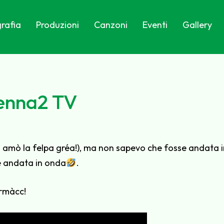
rafia
Produzioni
Canzoni
Eventi
Gallery
tenna2 TV
sö amò la felpa gréa!), ma non sapevo che fosse andata i
 è andata in onda
.
urmàcc!