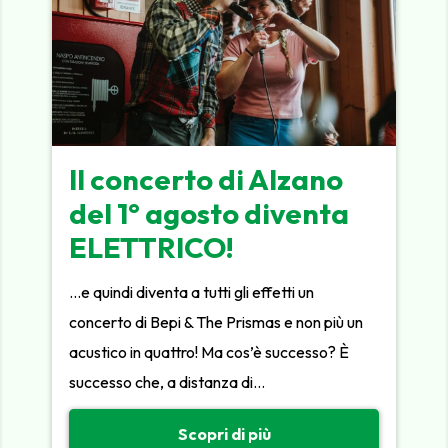
Il concerto di Alzano
del 1° agosto diventa
ELETTRICO!
…e quindi diventa a tutti gli effetti un
concerto di Bepi & The Prismas e non più un
acustico in quattro! Ma cos’è successo? È
successo che, a distanza di…
Scopri di più