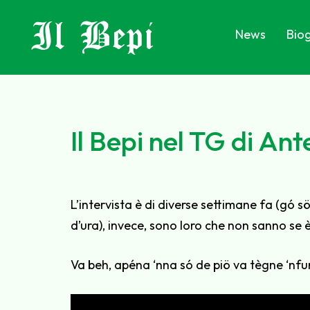
Il Bepi
News
Biog
Il Bepi nel TG di An
L’intervista è di diverse settimane fa (gó 
d’ura), invece, sono loro che non sanno se
Va beh, apéna ‘nna só de piö va tègne ‘nf