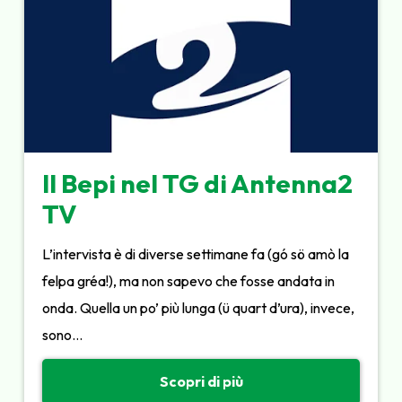
Il Bepi nel TG di Antenna2
TV
L’intervista è di diverse settimane fa (gó sö amò la
felpa gréa!), ma non sapevo che fosse andata in
onda. Quella un po’ più lunga (ü quart d’ura), invece,
sono…
Scopri di più