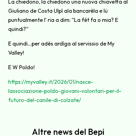
La chiedono, la chiedono una nuova chiavetta al
Giuliano de Costa Ulpì ala bancarèla e lü
puntualmente l’ ria a dim: “La fét fa o mia? E
quindi?”
E quindi…per adès ardìga al servissio de My
Valley!
E W Poldo!
https://myvalley.it/2026/01/nasce-
lassociazione-poldo-giovani-volontari-per-il-
futuro-del-canile-di-colzate/
Altre news del Bepi