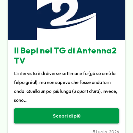
Il Bepi nel TG di Antenna2
TV
L’intervista è di diverse settimane fa (gó sö amò la
felpa gréa!), ma non sapevo che fosse andata in
onda. Quella un po’ più lunga (ü quart d’ura), invece,
sono…
Scopri di più
5 Luglio, 2026