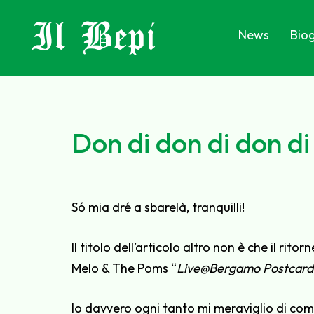
Il Bepi
News
Biog
Don di don di don d
Só mia dré a sbarelà, tranquilli!
Il titolo dell’articolo altro non è che il ri
Melo & The Poms “
Live@Bergamo Postcard
Io davvero ogni tanto mi meraviglio di come