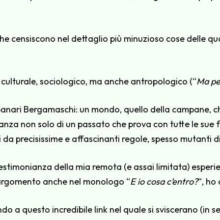
o che censiscono nel dettaglio più minuzioso cose delle q
 culturale, sociologico, ma anche antropologico (“
Ma pe
ampanari Bergamaschi: un mondo, quello della campane, c
ianza non solo di un passato che prova con tutte le sue 
iti da precisissime e affascinanti regole, spesso mutanti 
stimonianza della mia remota (e assai limitata) esperi
l’argomento anche nel monologo “
E io cosa c’entro?
“, ho
do a questo incredibile link nel quale si sviscerano (in s