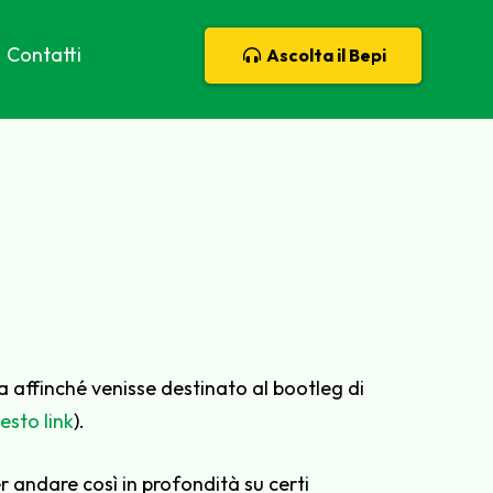
Contatti
Ascolta il Bepi
 fa affinché venisse destinato al bootleg di
esto link
).
r andare così in profondità su certi