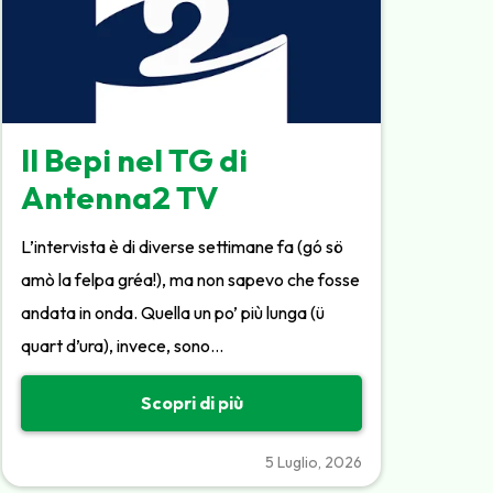
Il Bepi nel TG di
Antenna2 TV
L’intervista è di diverse settimane fa (gó sö
amò la felpa gréa!), ma non sapevo che fosse
andata in onda. Quella un po’ più lunga (ü
quart d’ura), invece, sono…
Scopri di più
5 Luglio, 2026