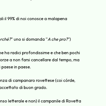
uali il 99% di noi conosce a malapena
rché?
” uno si domanda “
A che pro?
“)
he ha radici profondissime e che ben pochi
forze a non farsi cancellare dal tempo, ma
di paese in paese.
enza di campanaro rovettese (coi córde,
 accettato di buon grado.
enso letterale e non) il campanile di Rovetta