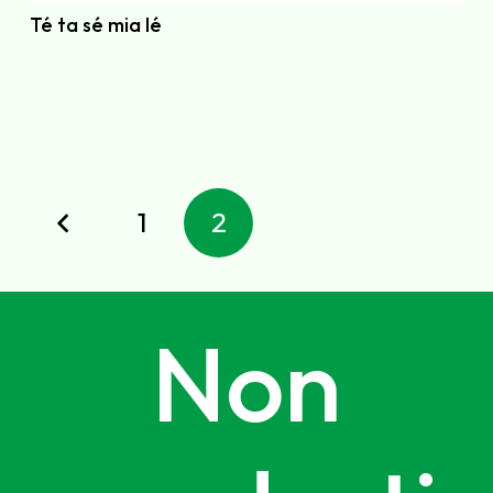
Té ta sé mia lé
1
2
Non