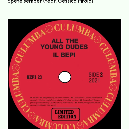
Spète sèmper (feat. Gessica Pirola)