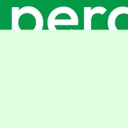
perd
le