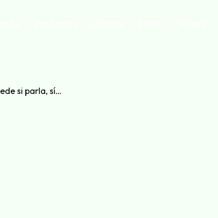
rafia
Produzioni
Canzoni
Eventi
Gallery
ede si parla, sí…