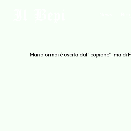
Il Bepi
News
Biog
Maria ormai è uscita dal “copione”, ma di F