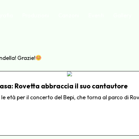
rafia
Produzioni
Canzoni
Eventi
Gallery
ndella! Grazie!
 casa: Rovetta abbraccia il suo cantautore
 le età per il concerto del Bepi, che torna al parco di Ro