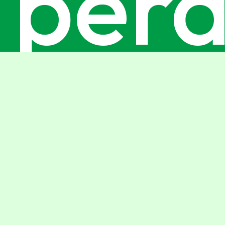
perd
le