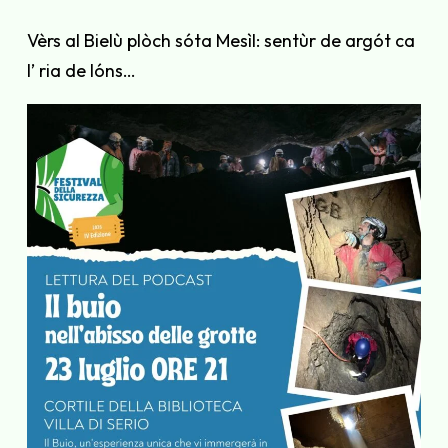
Vèrs al Bielù plòch sóta Mesìl: sentùr de argót ca
l’ ria de lóns…