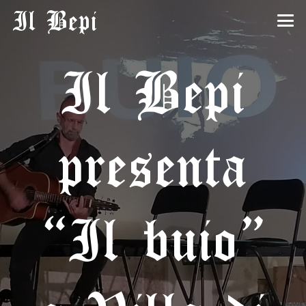
Il Bepi
Il Bepi
presenta
“Il buio”