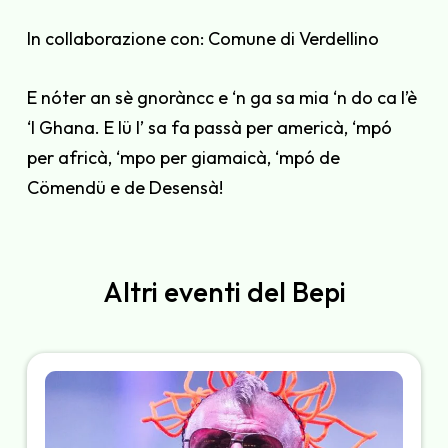
In collaborazione con:
Comune di Verdellino
E nóter an sè gnoràncc e ‘n ga sa mia ‘n do ca l’è
‘l Ghana. E lü l’ sa fa passà per americà, ‘mpó
per africà, ‘mpo per giamaicà, ‘mpó de
Cömendü e de Desensà!
Altri eventi del Bepi