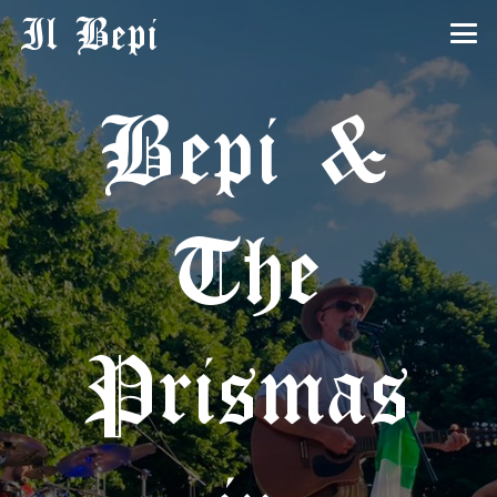
Il Bepi
Bepi &
The
Prismas