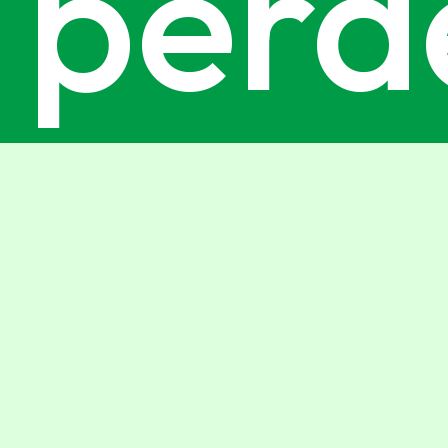
perd
le