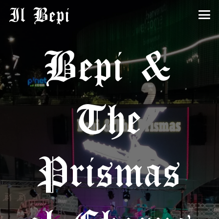
Il Bepi
Bepi &
The
Prismas