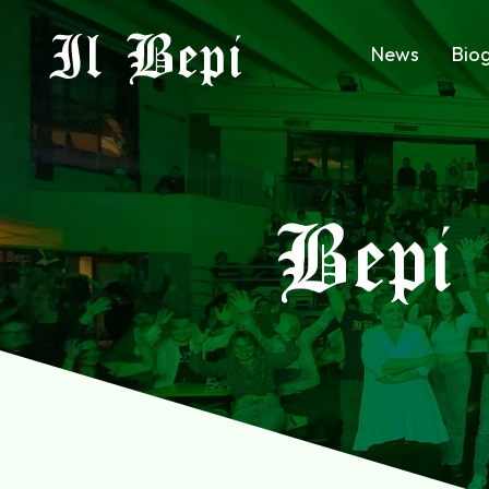
Il Bepi
News
Biog
Bepi