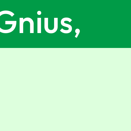
Gnius,
i alla
ter del