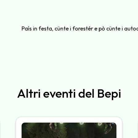
País in festa, cünte i forestér e pò cünte i aut
Altri eventi del Bepi