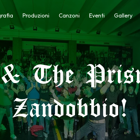
rafia
Produzioni
Canzoni
Eventi
Gallery
 & The Pris
Zandobbio!