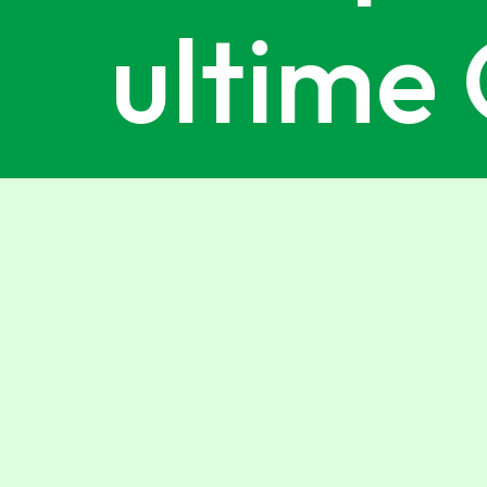
ultime 
iscrivit
newslet