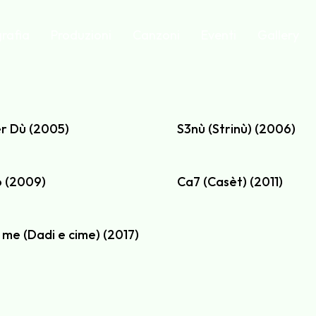
rafia
Produzioni
Canzoni
Eventi
Gallery
r Dù (2005)
S3nù (Strinù) (2006)
 (2009)
Ca7 (Casèt) (2011)
 me (Dadi e cime) (2017)