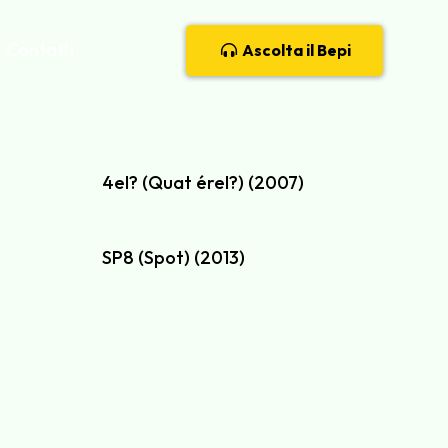
Contatti
Ascolta il Bepi
4el? (Quat érel?) (2007)
SP8 (Spot) (2013)