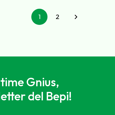
1
2
ltime Gnius,
letter del Bepi!