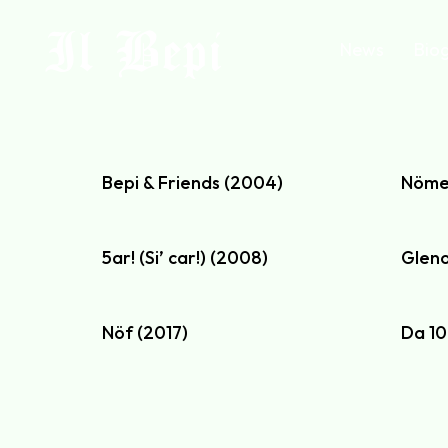
Il Bepi
News
Biog
Bepi & Friends (2004)
Nöme
5ar! (Si’ car!) (2008)
Gleno
Nöf (2017)
Da 10