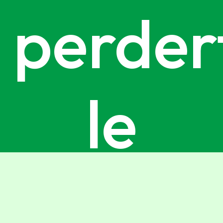
perder
le
ultime