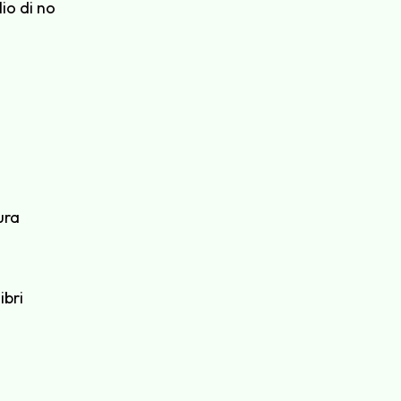
lio di no
ura
ibri