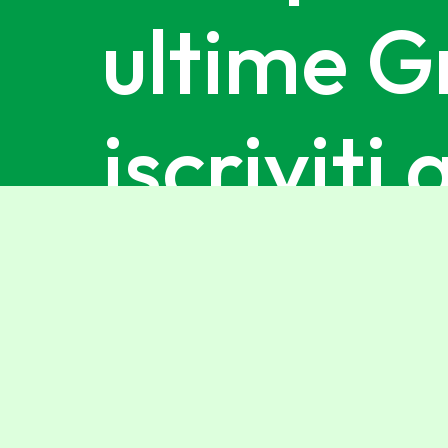
ultime G
iscriviti 
newslette