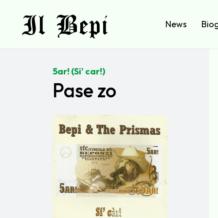
Il Bepi
News
Biog
5ar! (Si' car!)
Pase zo