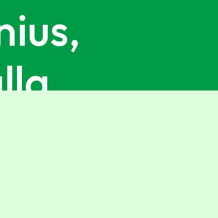
nius,
alla
r del Bepi!