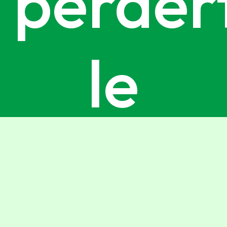
perdert
le
ultime