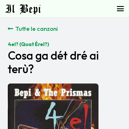
Il Bepi
Tutte le canzoni
4el? (Quat Érel?)
Cosa ga dét dré ai
terù?