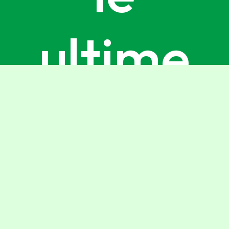
ultime
Gnius,
iscriviti