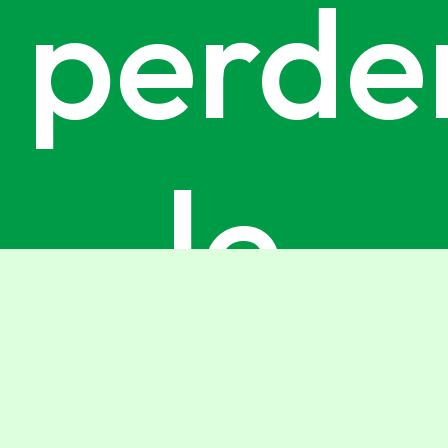
perder
le
ultime