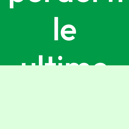
le
ultime
Gnius,