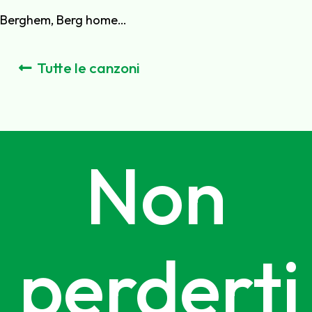
Berghem, Berg home…
Tutte le canzoni
Non
perderti